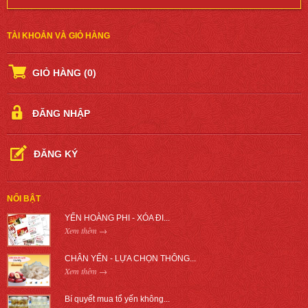
TÀI KHOẢN VÀ GIỎ HÀNG
GIỎ HÀNG
(0)
ĐĂNG NHẬP
ĐĂNG KÝ
NỔI BẬT
YẾN HOÀNG PHI - XÓA ĐI...
Xem thêm →
CHÂN YẾN - LỰA CHỌN THÔNG...
Xem thêm →
Bí quyết mua tổ yến không...