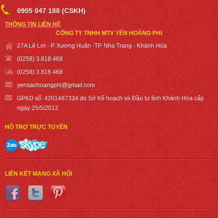
0905 047 188 (CSKH)
THÔNG TIN LIÊN HỆ
CÔNG TY TNHH MTV YẾN HOÀNG PHI
27A Lê Lợi - P. Xương Huân -TP. Nha Trang - Khánh Hòa
(0258) 3.818.468
(0258) 3.816.468
yensaohoangph
i@gmail.com
GPKD số: 4201487334 do Sở Kế hoạch và Đầu tư tỉnh Khánh Hòa cấp
ngày 25/5/2012
HỖ TRỢ TRỰC TUYẾN
LIÊN KẾT MẠNG XÃ HỘI