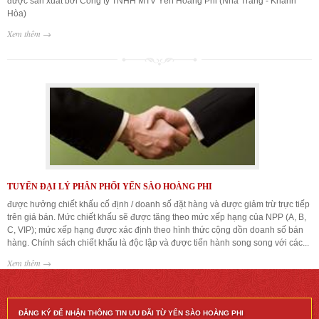
được sản xuất bởi Công ty TNHH MTV Yến Hoàng Phi (Nha Trang - Khánh
Hòa)
Xem thêm →
TUYỂN ĐẠI LÝ PHÂN PHỐI YẾN SÀO HOÀNG PHI
được hưởng chiết khấu cố định / doanh số đặt hàng và được giảm trừ trực tiếp
trên giá bán. Mức chiết khấu sẽ được tăng theo mức xếp hạng của NPP (A, B,
C, VIP); mức xếp hạng được xác định theo hình thức cộng dồn doanh số bán
hàng. Chính sách chiết khấu là độc lập và được tiến hành song song với các...
Xem thêm →
ĐĂNG KÝ ĐỂ NHẬN THÔNG TIN ƯU ĐÃI TỪ YẾN SÀO HOÀNG PHI